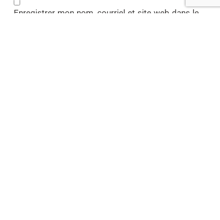
Enregistrer mon nom, courriel et site web dans le
navigateur pour la prochaine fois que je
commenterai.
Pour d’autres infos utiles!
↓
✈︎ NÉPAL